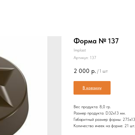
Форма № 137
Implast
Артикул:
137
2 000
р.
/
1 шт
В корзину
Вес продукта: 8,0 гр.
Размер продукта: D32х13 мм.
Габаритный размер формы: 275х13
Количество ячеек на форме: 21 шт.