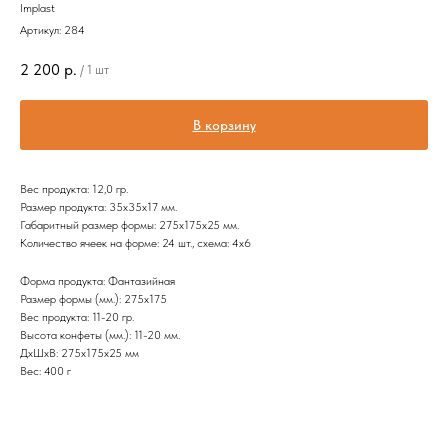
Implast
Артикул:
284
2 200
р.
/
1 шт
В корзину
Вес продукта: 12,0 гр.
Размер продукта: 35х35х17 мм.
Габаритный размер формы: 275х175х25 мм.
Количество ячеек на форме: 24 шт., схема: 4х6
Форма продукта: Фантазийная
Размер формы (мм.): 275х175
Вес продукта: 11-20 гр.
Высота конфеты (мм.): 11-20 мм.
ДxШxВ: 275x175x25 мм
Вес: 400 г