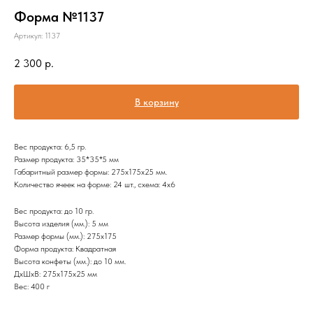
Форма №1137
Артикул:
1137
2 300
р.
В корзину
Вес продукта: 6,5 гр.
Размер продукта: 35*35*5 мм
Габаритный размер формы: 275х175х25 мм.
Количество ячеек на форме: 24 шт., схема: 4х6
Вес продукта: до 10 гр.
Высота изделия (мм.): 5 мм
Размер формы (мм.): 275х175
Форма продукта: Квадратная
Высота конфеты (мм.): до 10 мм.
ДxШxВ: 275x175x25 мм
Вес: 400 г