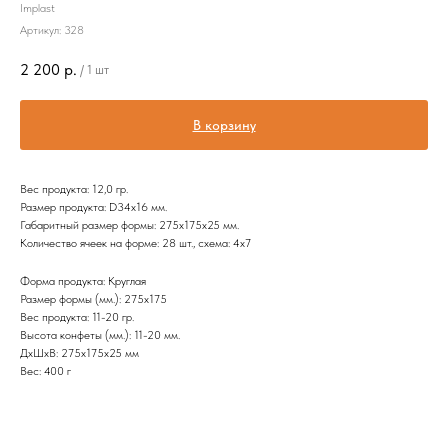
Implast
Артикул:
328
2 200
р.
/
1 шт
В корзину
Вес продукта: 12,0 гр.
Размер продукта: D34х16 мм.
Габаритный размер формы: 275х175х25 мм.
Количество ячеек на форме: 28 шт., схема: 4х7
Форма продукта: Круглая
Размер формы (мм.): 275х175
Вес продукта: 11-20 гр.
Высота конфеты (мм.): 11-20 мм.
ДxШxВ: 275x175x25 мм
Вес: 400 г