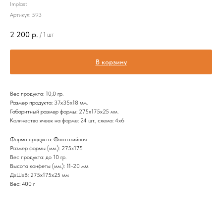
Implast
Артикул:
593
2 200
р.
/
1 шт
В корзину
Вес продукта: 10,0 гр.
Размер продукта: 37x35х18 мм.
Габаритный размер формы: 275х175х25 мм.
Количество ячеек на форме: 24 шт., схема: 4х6
Форма продукта: Фантазийная
Размер формы (мм.): 275х175
Вес продукта: до 10 гр.
Высота конфеты (мм.): 11-20 мм.
ДxШxВ: 275x175x25 мм
Вес: 400 г