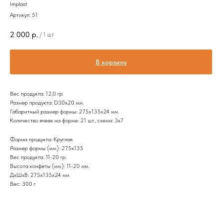
Implast
Артикул:
51
2 000
р.
/
1 шт
В корзину
Вес продукта: 12,0 гр.
Размер продукта: D30х20 мм.
Габаритный размер формы: 275х135х24 мм.
Количество ячеек на форме: 21 шт., схема: 3х7
Форма продукта: Круглая
Размер формы (мм.): 275х135
Вес продукта: 11-20 гр.
Высота конфеты (мм.): 11-20 мм.
ДxШxВ: 275x135x24 мм
Вес: 300 г