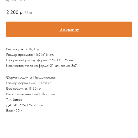
Артикул:
182
2 200
р.
/
1 шт
В корзину
Вес продукта: 16,0 гр.
Размер продукта: 41x24x16 мм.
Габаритный размер формы: 275х175х25 мм.
Количество ячеек на форме: 21 шт., схема: 3х7
Форма продукта: Прямоугольная
Размер формы (мм.): 275х175
Вес продукта: 11-20 гр.
Высота конфеты (мм.): 11-20 мм.
Тип: Jumbo
ДxШxВ: 275x175x25 мм
Вес: 400 г