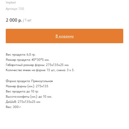
Implast
Артикул:
150
2 000
р.
/
1 шт
В корзину
Вес продукта: 6,0 гр.
Размер продукта: 40*30*5 мм.
Габаритный размер формы: 275х135х25 мм.
Количество ячеек на форме: 15 шт., схема: 3 х 5.
Форма продукта: Прямоугольная
Размер формы (мм.): 275х135
Вес продукта: до 10 гр.
Высота конфеты (мм.): до 10 мм.
ДxШxВ: 275x135x25 мм
Вес: 300 г