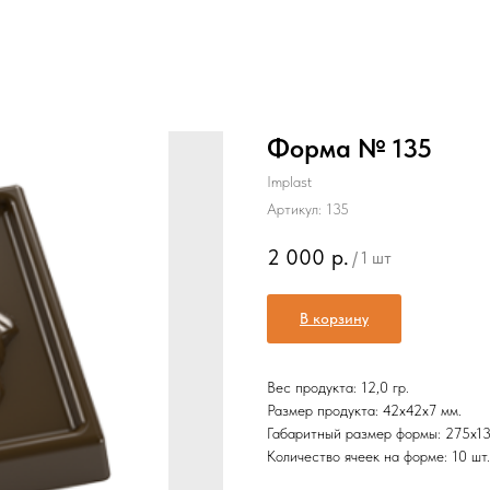
Форма № 135
Implast
Артикул:
135
2 000
р.
/
1 шт
В корзину
Вес продукта: 12,0 гр.
Размер продукта: 42х42x7 мм.
Габаритный размер формы: 275х13
Количество ячеек на форме: 10 шт.