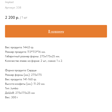
Implast
Артикул:
338
2 200
р.
/
1 шт
В корзину
Вес продукта: 144,0 гр.
Размер продукта: 113*113*16 мм.
Габаритный размер формы: 275х175х25 мм.
Количество ячеек на форме: 2 шт., схема: 1 х 2.
Форма продукта: Сердце
Размер формы (мм.): 275х175
Вес продукта: 141-160 гр.
Высота конфеты (мм.): 11-20 мм.
Тип: Jumbo
ДxШxВ: 275x175x25 мм
Вес: 300 г