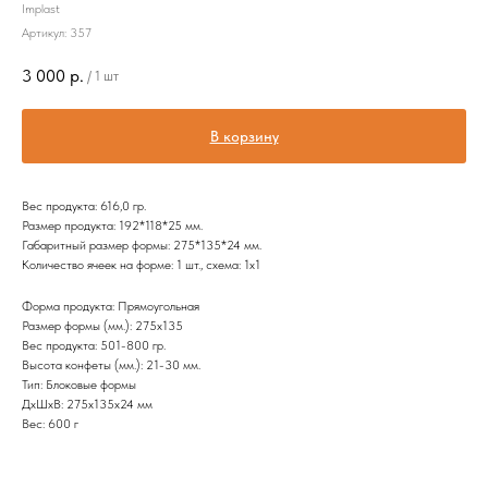
Implast
Артикул:
357
3 000
р.
/
1 шт
В корзину
Вес продукта: 616,0 гр.
Размер продукта: 192*118*25 мм.
Габаритный размер формы: 275*135*24 мм.
Количество ячеек на форме: 1 шт., схема: 1х1
Форма продукта: Прямоугольная
Размер формы (мм.): 275х135
Вес продукта: 501-800 гр.
Высота конфеты (мм.): 21-30 мм.
Тип: Блоковые формы
ДxШxВ: 275x135x24 мм
Вес: 600 г