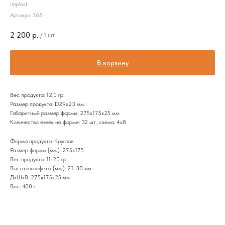
Implast
Артикул:
368
2 200
р.
/
1 шт
В корзину
Вес продукта: 12,0 гр.
Размер продукта: D29х23 мм.
Габаритный размер формы: 275х175х25 мм.
Количество ячеек на форме: 32 шт., схема: 4х8
Форма продукта: Круглая
Размер формы (мм.): 275х175
Вес продукта: 11-20 гр.
Высота конфеты (мм.): 21-30 мм.
ДxШxВ: 275x175x25 мм
Вес: 400 г