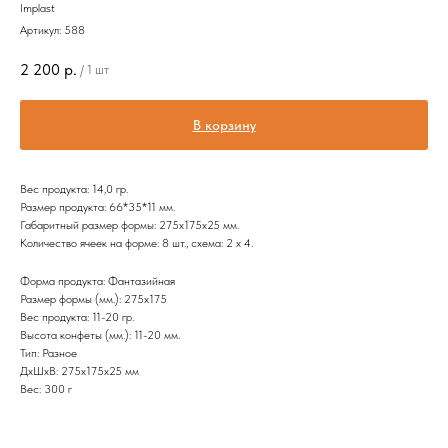
Implast
Артикул:
588
2 200
р.
/
1 шт
В корзину
Вес продукта: 14,0 гр.
Размер продукта: 66*35*11 мм.
Габаритный размер формы: 275х175х25 мм.
Количество ячеек на форме: 8 шт., схема: 2 х 4.
Форма продукта: Фантазийная
Размер формы (мм.): 275х175
Вес продукта: 11-20 гр.
Высота конфеты (мм.): 11-20 мм.
Тип: Разное
ДxШxВ: 275x175x25 мм
Вес: 300 г