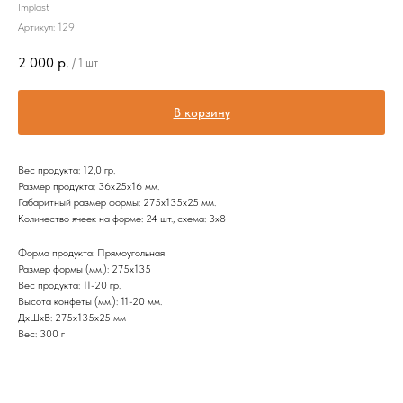
Implast
Артикул:
129
2 000
р.
/
1 шт
В корзину
Вес продукта: 12,0 гр.
Размер продукта: 36х25х16 мм.
Габаритный размер формы: 275х135х25 мм.
Количество ячеек на форме: 24 шт., схема: 3х8
Форма продукта: Прямоугольная
Размер формы (мм.): 275х135
Вес продукта: 11-20 гр.
Высота конфеты (мм.): 11-20 мм.
ДxШxВ: 275x135x25 мм
Вес: 300 г